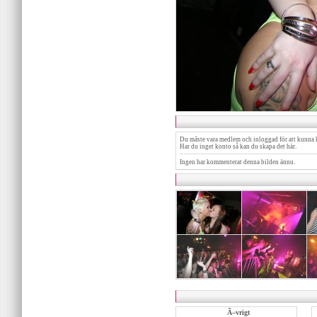
Du måste vara medlem och inloggad för att kunna 
Har du inget konto så kan du skapa det
här
.
Ingen har kommenterat denna bilden ännu.
Ã–vrigt