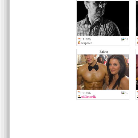
111029
16
tekphoto
Palace
101106
15
philipmedia