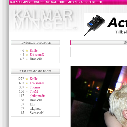
KALMARMINGEL ONLINE: 108 GALLERIER MED 2712 MINGELBILDER
topröstade fotografer
10
4.6
Krille
4.4
ErikssonD
4.2
Bronx90
flest uppladdade bilder
1272
Krille
605
ErikssonD
367
Thomas
166
TheM
117
philipmedia
68
Bronx90
57
Elin
47
tekphoto
15
SvenssoN