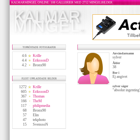
KALMARMINGEL ONLINE: 108 GALLERIER MED 2712 MINGELBILDER
topröstade fotografer
Användarnamn
4.6
Krille
sylver
4.4
ErikssonD
Ålder
4.2
Bronx90
38
Bor i
Ej angivet
flest uppladdade bilder
sylver säger
1272
Krille
"absolut ingenting
605
ErikssonD
367
Thomas
166
TheM
117
philipmedia
68
Bronx90
57
Elin
47
tekphoto
15
SvenssoN